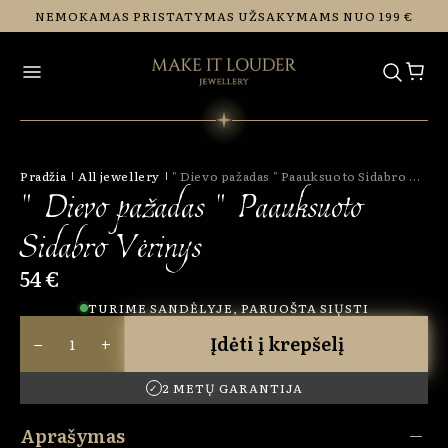
Eiti į
NEMOKAMAS PRISTATYMAS UŽSAKYMAMS NUO 199 €
turinį
Pradžia
All jewellery
" Dievo pažadas " Paauksuoto Sidabro Vėrinys
" Dievo pažadas " Paauksuoto
Sidabro Vėrinys
54 €
TURIME SANDĖLYJE, PARUOŠTA SIŲSTI
−
+
Įdėti į krepšelį
2 METŲ GARANTIJA
✓
Aprašymas