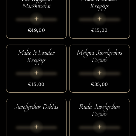
Marškinėliai
Krepšys
€49,00
€15,00
Make It Louder
Mėlyna Juvelyrikos
Krepšys
Dėžutė
€15,00
€35,00
Juvelyrikos Dėklas
Ruda Juvelyrikos
Dėžutė