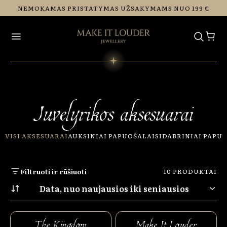
Eiti į
NEMOKAMAS PRISTATYMAS UŽSAKYMAMS NUO 199 €
turinį
Juvelyrikos aksesuarai
VISI AKSESUARAI
AUKSINIAI PAPUOŠALAI
SIDABRINIAI PAPU
Filtruoti ir rūšiuoti
10 PRODUKTAI
Data, nuo naujausios iki seniausios
The Kingdom
Make It Louder