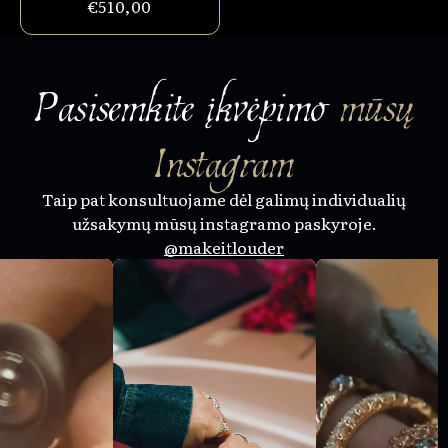
€510,00
Pasisemkite įkvėpimo
mūsų
Instagram
Taip pat konsultuojame dėl galimų individualių
užsakymų mūsų instagramo paskyroje.
@makeitlouder