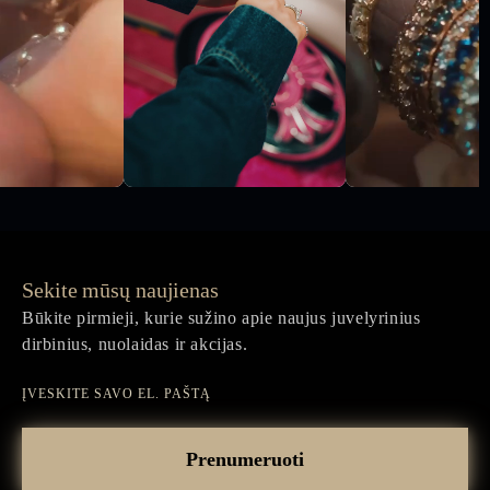
Sekite mūsų naujienas
Būkite pirmieji, kurie sužino apie naujus juvelyrinius
dirbinius, nuolaidas ir akcijas.
Įveskite
savo
Prenumeruoti
el.