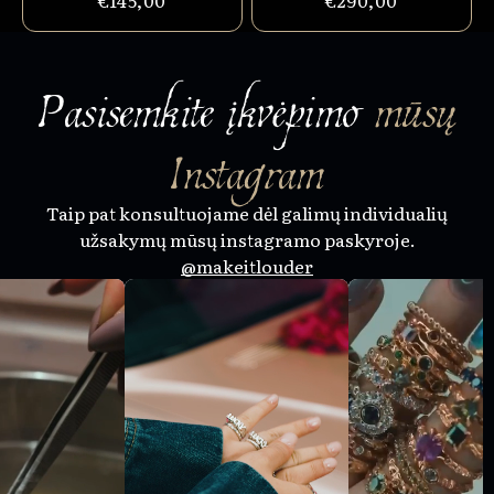
€145,00
€290,00
Pasisemkite įkvėpimo
mūsų
Instagram
Taip pat konsultuojame dėl galimų individualių
užsakymų mūsų instagramo paskyroje.
@makeitlouder