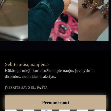
Sekite mūsų naujienas
Būkite pirmieji, kurie sužino apie naujus juvelyrinius
dirbinius, nuolaidas ir akcijas.
Įveskite
savo
Prenumeruoti
el.
paštą