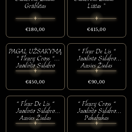
Grūblėtas
Liūtas "
€180,00
€415,00
PAGAL UŽSAKYMĄ
“ Fleur De Lis “
“ Fleury Cross “
Juodinto Sidabro
Juodinto Sidabro
Ausies Žiedas
Apyrankė
DIDELIS
€450,00
€90,00
“ Fleur De Lis “
“ Fleury Cross “
IŠPARDUOTA
Juodinto Sidabro
Juodinto Sidabro
Ausies Žiedas
Pakabukas
MAŽAS