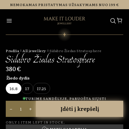
Eiti į
NEMOKAMAS PRISTATYMAS UŽSAKYMAMS NUO 199 €
turinį
Pradžia
All jewellery
Sidabro Žiedas Stratosphere
Sidabro Žiedas Stratosphere
380 €
Žiedo dydis
16.8
17
17.25
Variant sold out or unavailable
Variant sold out or unavailable
Variant sold out or unavailable
TURIME SANDĖLYJE, PARUOŠTA SIŲSTI
−
+
Įdėti į krepšelį
ONLY 1 ITEM LEFT IN STOCK.
✓