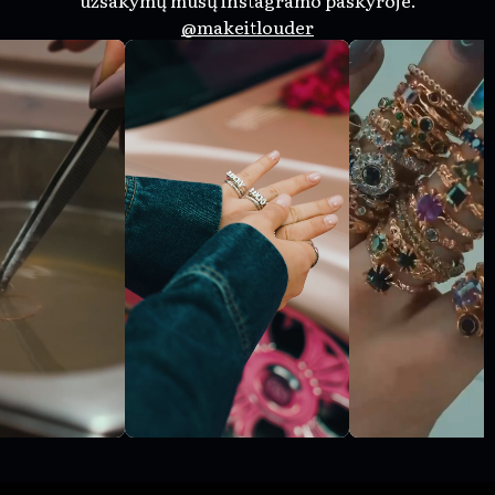
užsakymų mūsų instagramo paskyroje.
@makeitlouder