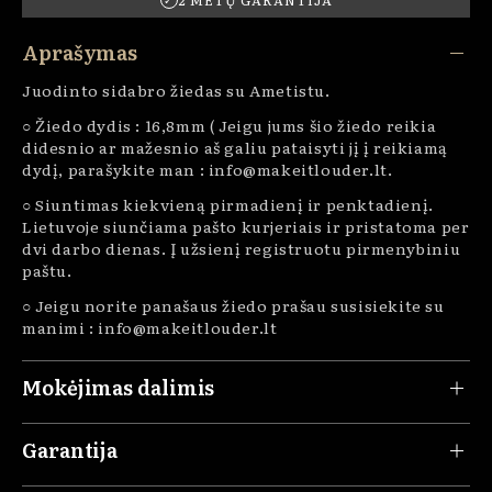
2 METŲ GARANTIJA
Aprašymas
Juodinto sidabro žiedas su Ametistu.
○ Žiedo dydis : 16,8mm ( Jeigu jums šio žiedo reikia
didesnio ar mažesnio aš galiu pataisyti jį į reikiamą
dydį, parašykite man : info@makeitlouder.lt.
○ Siuntimas kiekvieną pirmadienį ir penktadienį.
Lietuvoje siunčiama pašto kurjeriais ir pristatoma per
dvi darbo dienas. Į užsienį registruotu pirmenybiniu
paštu.
○ Jeigu norite panašaus žiedo prašau susisiekite su
manimi : info@makeitlouder.lt
Mokėjimas dalimis
Garantija