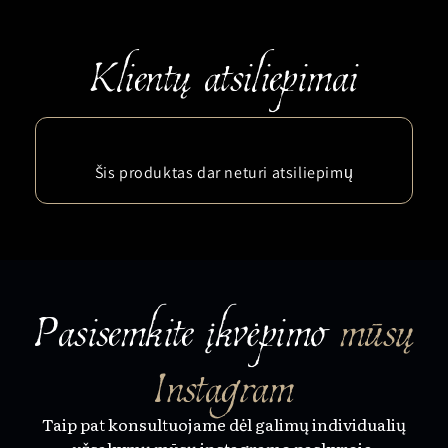
Šis produktas dar neturi atsiliepimų
Pasisemkite įkvėpimo
mūsų
Instagram
Taip pat konsultuojame dėl galimų individualių