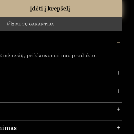
Įdėti į krepšelį
2 METŲ GARANTIJA
✓
 2 mėnesių, priklausomai nuo produkto.
inimas