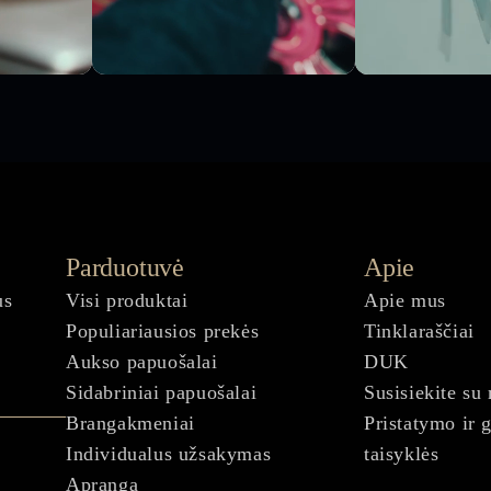
Parduotuvė
Apie
us
Visi produktai
Apie mus
Populiariausios prekės
Tinklaraščiai
Aukso papuošalai
DUK
Sidabriniai papuošalai
Susisiekite su
Brangakmeniai
Pristatymo ir 
Individualus užsakymas
taisyklės
Apranga