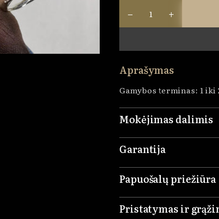
−
+
Aprašymas
Gamybos terminas: 1 iki
Mokėjimas dalimis
Garantija
Papuošalų priežiūra
Pristatymas ir grąž