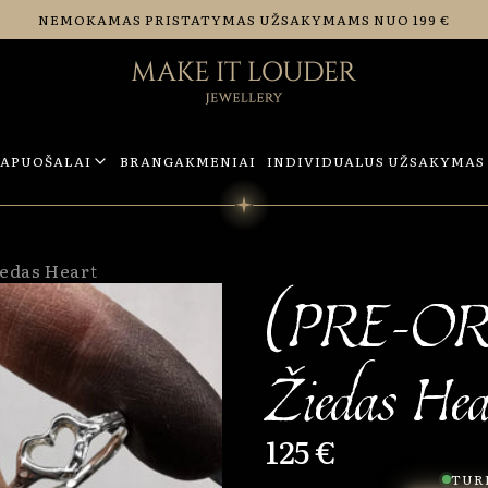
NEMOKAMAS PRISTATYMAS UŽSAKYMAMS NUO 199 €
PAPUOŠALAI
BRANGAKMENIAI
INDIVIDUALUS UŽSAKYMAS
edas Heart
(PRE-OR
Žiedas Hea
125 €
TURI