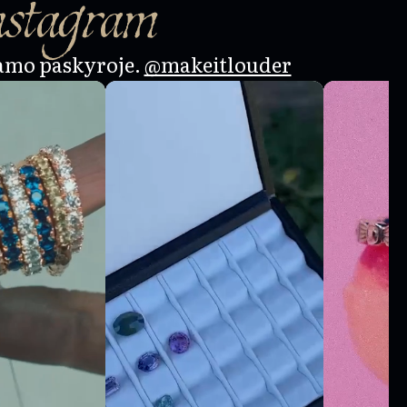
nstagram
amo paskyroje.
@makeitlouder