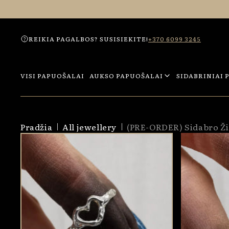
Eiti į
turinį
REIKIA PAGALBOS? SUSISIEKITE!
+370 6099 3245
VISI PAPUOŠALAI
AUKSO PAPUOŠALAI
SIDABRINIAI 
Pradžia
All jewellery
(PRE-ORDER) Sidabro Ži