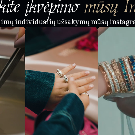
ite įkvėpimo
mūsų I
alimų individualių užsakymų mūsų instagr