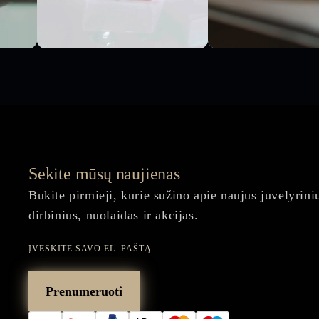
Sekite mūsų naujienas
Būkite pirmieji, kurie sužino apie naujus juvelyrini
dirbinius, nuolaidas ir akcijas.
Įveskite
savo
Prenumeruoti
el.
paštą