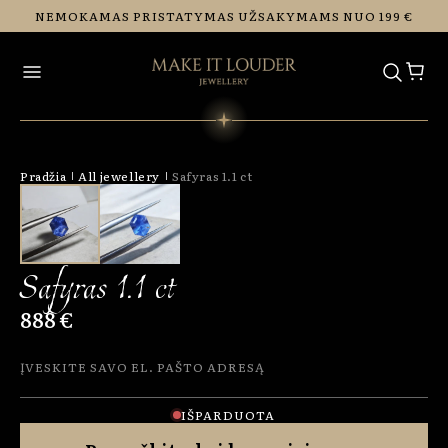
Eiti į
NEMOKAMAS PRISTATYMAS UŽSAKYMAMS NUO 199 €
turinį
Pradžia
All jewellery
Safyras 1.1 ct
Safyras 1.1 ct
888 €
Įveskite savo el. pašto adresą
IŠPARDUOTA