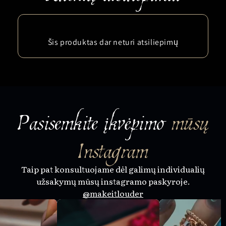
Šis produktas dar neturi atsiliepimų
Pasisemkite įkvėpimo
mūsų
Instagram
Taip pat konsultuojame dėl galimų individualių
užsakymų mūsų instagramo paskyroje.
@makeitlouder