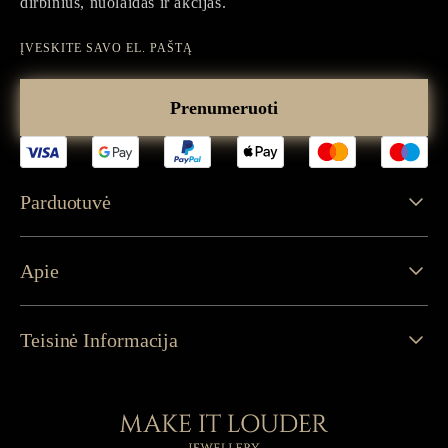
dirbinius, nuolaidas ir akcijas.
Įveskite
savo
Prenumeruoti
el.
paštą
Parduotuvė
Apie
Teisinė Informacija