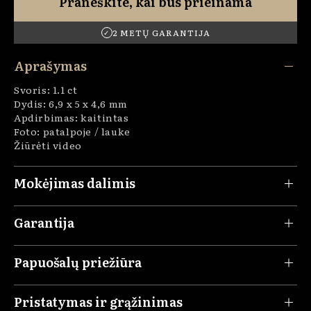
Praneškite, kai bus prieinama
2 METŲ GARANTIJA
✓
Aprašymas
Svoris: 1.1 ct
Dydis:
6,9 x 5 x 4,6 mm
Apdirbimas: kaitintas
Foto: patalpoje / lauke
Žiūrėti video
Mokėjimas dalimis
Garantija
Papuošalų priežiūra
Pristatymas ir grąžinimas