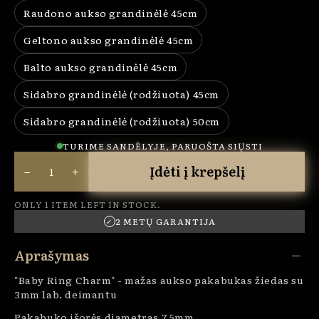
Raudono aukso grandinėlė 45cm
Variant sold out or unavailable
Geltono aukso grandinėlė 45cm
Variant sold out or unavailable
Balto aukso grandinėlė 45cm
Variant sold out or unavailable
Sidabro grandinėlė (rodžiuota) 45cm
Variant sold out or unavailable
Sidabro grandinėlė (rodžiuota) 50cm
Variant sold out or unavailable
TURIME SANDĖLYJE, PARUOŠTA SIŲSTI
−
+
Įdėti į krepšelį
ONLY 1 ITEM LEFT IN STOCK.
2 METŲ GARANTIJA
✓
Aprašymas
"Baby Ring Charm" - mažas aukso pakabukas žiedas su
3mm lab. deimantu
Pakabuko išorės diametras 7,5mm.