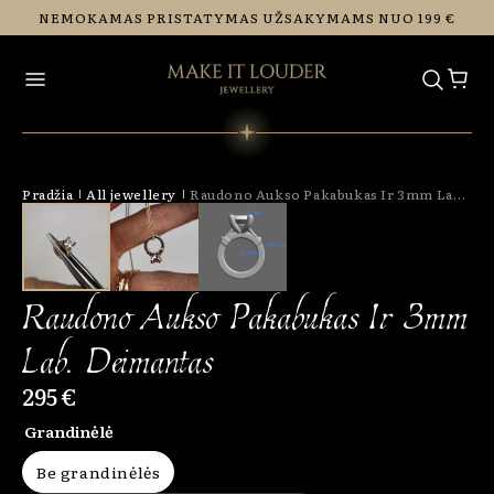
Eiti į
NEMOKAMAS PRISTATYMAS UŽSAKYMAMS NUO 199 €
turinį
Pradžia
All jewellery
Raudono Aukso Pakabukas Ir 3mm Lab. Deimantas
Raudono Aukso Pakabukas Ir 3mm
Lab. Deimantas
295 €
Grandinėlė
Be grandinėlės
Variant sold out or unavailable