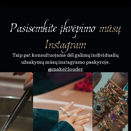
Pasisemkite įkvėpimo
mūsų
Instagram
Taip pat konsultuojame dėl galimų individualių
užsakymų mūsų instagramo paskyroje.
@makeitlouder