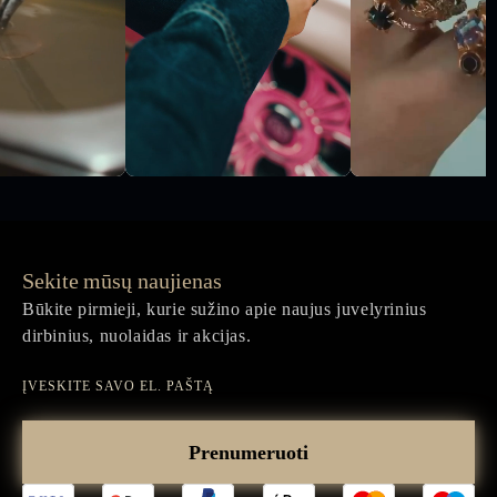
Sekite mūsų naujienas
Būkite pirmieji, kurie sužino apie naujus juvelyrinius
dirbinius, nuolaidas ir akcijas.
Įveskite
savo
Prenumeruoti
el.
paštą