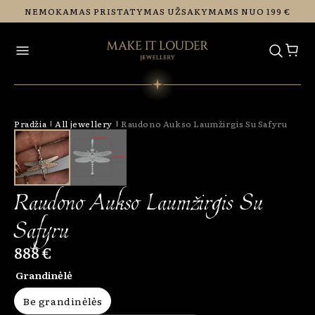
Eiti į
NEMOKAMAS PRISTATYMAS UŽSAKYMAMS NUO 199 €
turinį
Pradžia
All jewellery
Raudono Aukso Laumžirgis Su Safyru
Raudono Aukso Laumžirgis Su
Safyru
888 €
Grandinėlė
Be grandinėlės
Variant sold out or unavailable