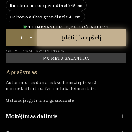
Raudono aukso grandinėlė 45 cm
Variant sold out or unavailable
Geltono aukso grandinėlė 45 cm
Variant sold out or unavailable
TURIME SANDĖLYJE, PARUOŠTA SIŲSTI
−
+
Įdėti į krepšelį
ONLY 1 ITEM LEFT IN STOCK.
2 METŲ GARANTIJA
✓
Aprašymas
Autorinis raudono aukso laumžirgis su 3
mm
nekaitintu safyru ir lab. deimantais.
Galima įsigyti ir su grandinėle.
Mokėjimas dalimis