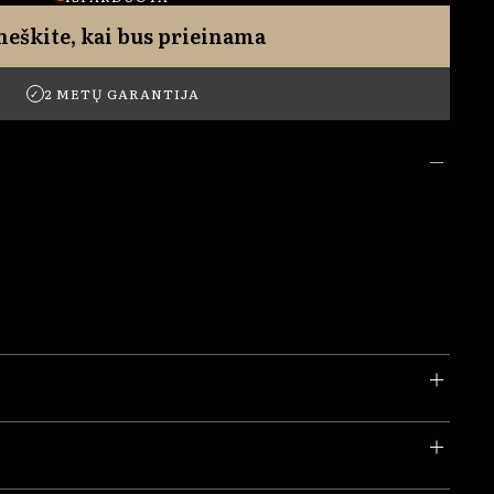
neškite, kai bus prieinama
2 METŲ GARANTIJA
✓