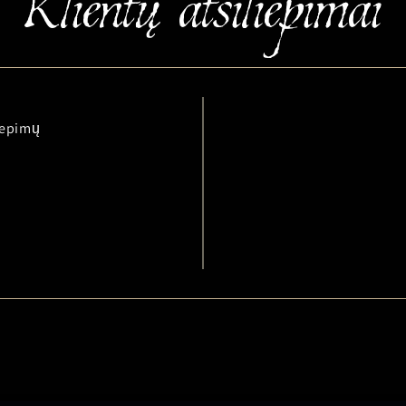
liepimų