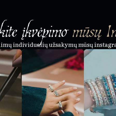
ite įkvėpimo
mūsų I
alimų individualių užsakymų mūsų instagr