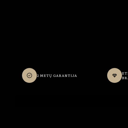
ET
2 METŲ GARANTIJA
BR