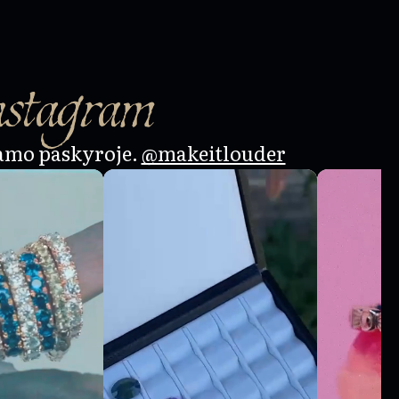
nstagram
amo paskyroje.
@makeitlouder