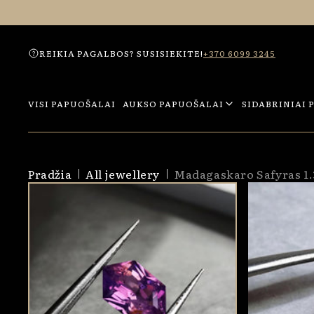
Eiti į
turinį
REIKIA PAGALBOS? SUSISIEKITE!
+370 6099 3245
VISI PAPUOŠALAI
AUKSO PAPUOŠALAI
SIDABRINIAI 
Pradžia
All jewellery
Madagaskaro Safyras 1.