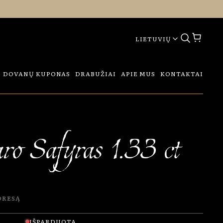
LIETUVIŲ
DOVANŲ KUPONAS
DRABUŽIAI
APIE MUS
KONTAKTAI
ro Safyras 1.33 ct
dresą
IŠPARDUOTA