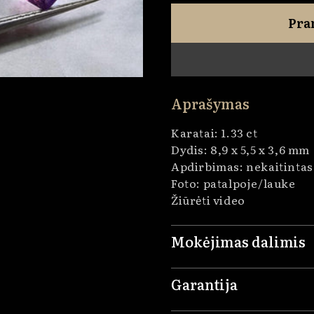
Pra
Aprašymas
Karatai: 1.33 ct
Dydis:
8,9 x 5,5 x 3,6 mm
Apdirbimas: nekaitintas
Foto: patalpoje/lauke
Žiūrėti video
Mokėjimas dalimis
Garantija