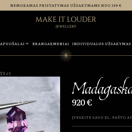
NEMOKAMAS PRISTATYMAS UŽSAKYMAMS NUO 199 €
PAPUOŠALAI
BRANGAKMENIAI
INDIVIDUALUS UŽSAKYMAS
33 ct
Madagaska
920 €
Įveskite savo el. pašto a