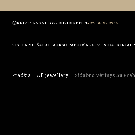
Eiti į
turinį
REIKIA PAGALBOS? SUSISIEKITE!
+370 6099 3245
VISI PAPUOŠALAI
AUKSO PAPUOŠALAI
SIDABRINIAI 
Pradžia
All jewellery
Sidabro Vėrinys Su Preh