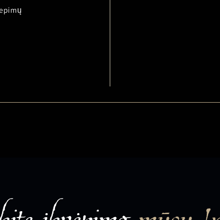
liepimų
ite įkvėpimo
mūsų I