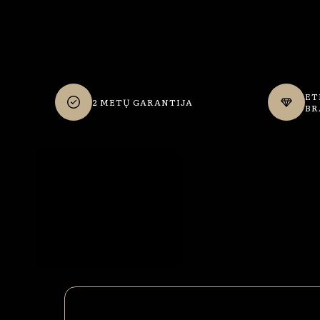
ET
2 METŲ GARANTIJA
BR