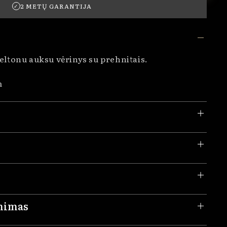
2 METŲ GARANTIJA
✓
eltonu auksu vėrinys su prehnitais.
m
inimas