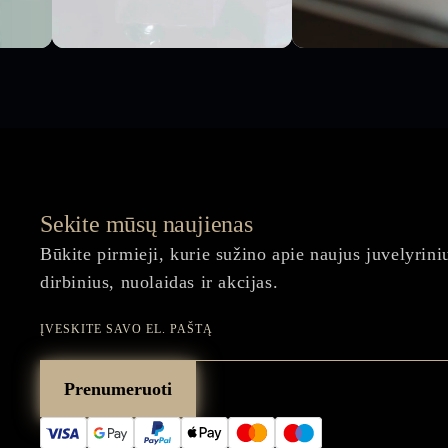
Sekite mūsų naujienas
Būkite pirmieji, kurie sužino apie naujus juvelyrini
dirbinius, nuolaidas ir akcijas.
Įveskite
savo
Prenumeruoti
el.
paštą