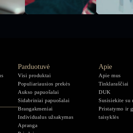
Parduotuvė
Apie
us
Visi produktai
Apie mus
Populiariausios prekės
Tinklaraščiai
Aukso papuošalai
DUK
Sidabriniai papuošalai
Susisiekite su
Brangakmeniai
Pristatymo ir 
Individualus užsakymas
taisyklės
Apranga