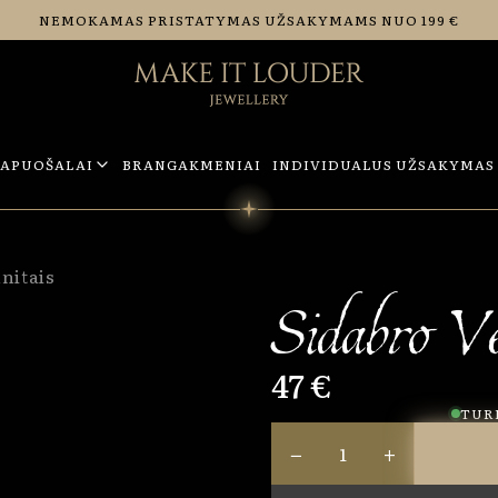
NEMOKAMAS PRISTATYMAS UŽSAKYMAMS NUO 199 €
PAPUOŠALAI
BRANGAKMENIAI
INDIVIDUALUS UŽSAKYMAS
nitais
Sidabro Vė
47 €
TURI
−
+