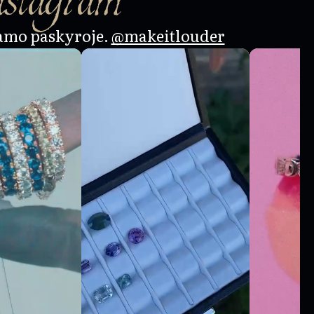
amo paskyroje.
@makeitlouder