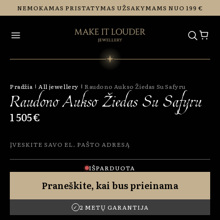
Eiti į
NEMOKAMAS PRISTATYMAS UŽSAKYMAMS NUO 199 €
turinį
Pradžia
All jewellery
Raudono Aukso Žiedas Su Safyru
Raudono Aukso Žiedas Su Safyru
1 505 €
Įveskite savo el. pašto adresą
IŠPARDUOTA
Praneškite, kai bus prieinama
2 METŲ GARANTIJA
✓