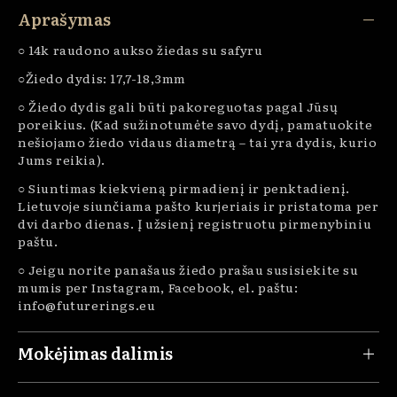
Aprašymas
○ 14k raudono aukso žiedas su safyru
○Žiedo dydis: 17,7-18,3mm
○ Žiedo dydis gali būti pakoreguotas pagal Jūsų
poreikius. (Kad sužinotumėte savo dydį, pamatuokite
nešiojamo žiedo vidaus diametrą – tai yra dydis, kurio
Jums reikia).
○ Siuntimas kiekvieną pirmadienį ir penktadienį.
Lietuvoje siunčiama pašto kurjeriais ir pristatoma per
dvi darbo dienas. Į užsienį registruotu pirmenybiniu
paštu.
○ Jeigu norite panašaus žiedo prašau susisiekite su
mumis per Instagram, Facebook, el. paštu:
info@futurerings.eu
Mokėjimas dalimis