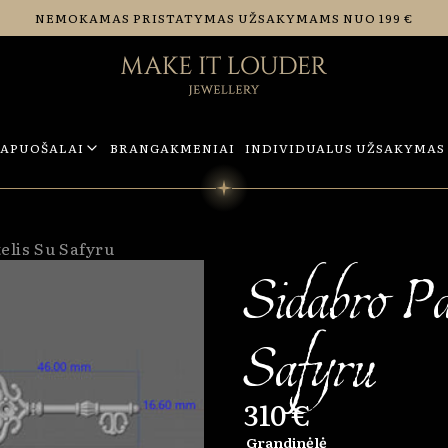
NEMOKAMAS PRISTATYMAS UŽSAKYMAMS NUO 199 €
PAPUOŠALAI
BRANGAKMENIAI
INDIVIDUALUS UŽSAKYMAS
elis Su Safyru
Sidabro Pa
Safyru
310 €
Grandinėlė