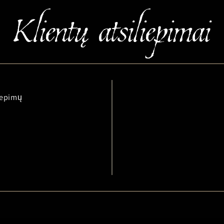
liepimų