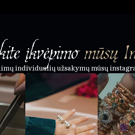
ite įkvėpimo
mūsų I
alimų individualių užsakymų mūsų instagr