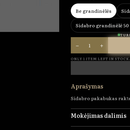
Be grandinėlės
Sid
Variant sold ou
Sidabro grandinėlė 50
Variant s
TURI
−
+
ONLY 1 ITEM LEFT IN STOCK
Aprašymas
Sidabro pakabukas rakte
Mokėjimas dalimis