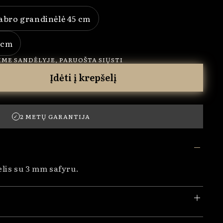
abro grandinėlė 45 cm
t or unavailable
Variant sold out or unavailable
 cm
old out or unavailable
ME SANDĖLYJE, PARUOŠTA SIŲSTI
Įdėti į krepšelį
.
2 METŲ GARANTIJA
✓
lis su 3 mm safyru.