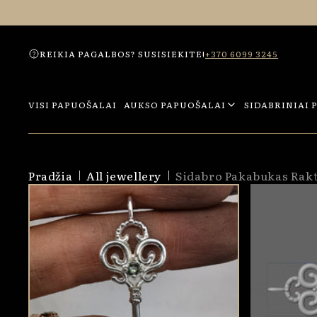
Eiti į
turinį
REIKIA PAGALBOS? SUSISIEKITE!
+370 6099 3245
VISI PAPUOŠALAI
AUKSO PAPUOŠALAI
SIDABRINIAI 
Pradžia
All jewellery
Sidabro Pakabukas Rakt