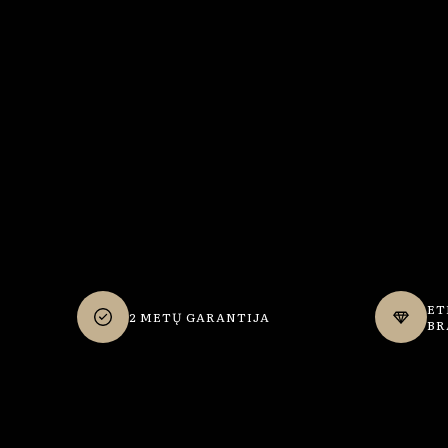
ET
2 METŲ GARANTIJA
BR