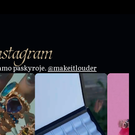
nstagram
amo paskyroje.
@makeitlouder